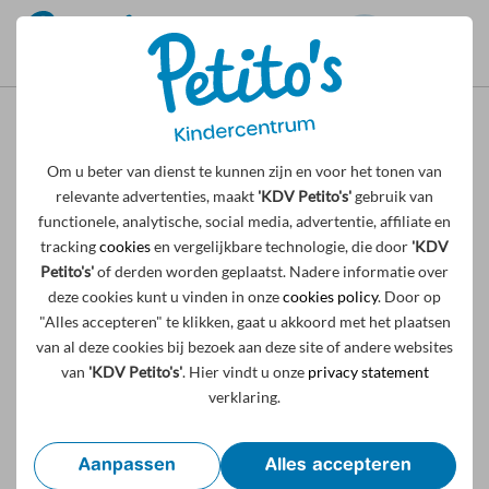
Privacy verklaring
Om u beter van dienst te kunnen zijn en voor het tonen van
Kindercentrum Petito's respecteert de privacy van alle
relevante advertenties, maakt
'KDV Petito's'
gebruik van
gebruikers van haar website en draagt er zorg voor dat de
functionele, analytische, social media, advertentie, affiliate en
persoonlijke informatie die u ons verschaft altijd
tracking
cookies
en vergelijkbare technologie, die door
'KDV
vertrouwelijk wordt behandeld. Wij gebruiken uw gegevens
Petito's'
of derden worden geplaatst. Nadere informatie over
alleen om aan de diensten, waar u om gevraagd heeft, te
deze cookies kunt u vinden in onze
cookies policy
. Door op
kunnen voldoen.
"Alles accepteren" te klikken, gaat u akkoord met het plaatsen
van al deze cookies bij bezoek aan deze site of andere websites
van
'KDV Petito's'
. Hier vindt u onze
privacy statement
verklaring.
Persoonsgegevens die worden verwerkt
Kindercentrum Petito's kan persoonsgegevens over u
verwerken, doordat u gebruik maakt van onze diensten en/of
Aanpassen
Alles accepteren